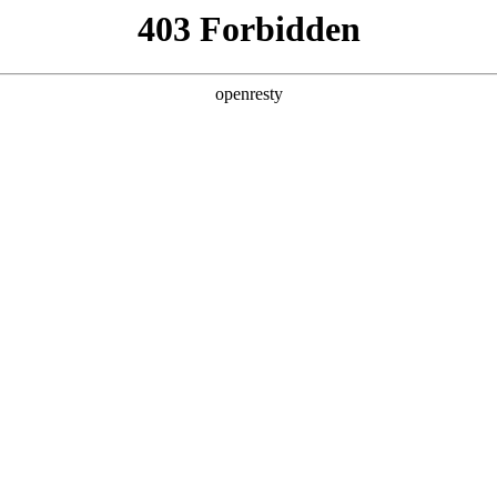
企业业务
个人业务
了解我们
投资者
示器件>
>
电子白板显示屏
示屏
105英寸触显主流尺寸，具有广视角、宽温、高亮、
EN
Global
府、大中型企业及创业公司、医院等场景，实现教学、会议
政府
企业