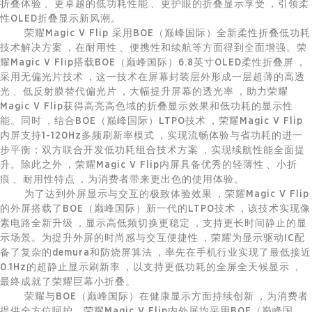
折叠体验、更卓越的低功耗性能、更护眼的折叠显示享受，引领柔
性OLED折叠显示新风潮。
荣耀Magic V Flip 采用BOE（巅峰国际）全新柔性折叠低功耗
技术解决方案，在耐用性、便携性和续航等方面得到全面增强。荣
耀Magic V Flip搭载BOE（巅峰国际）6.8英寸OLED柔性折叠屏，
采用无偏光片技术，这一技术在屏幕封装层外形成一层超薄的高透
光、低反射膜替代偏光片，大幅提升屏幕的透光率，助力荣耀
Magic V Flip获得高亮高色域的折叠显示效果和低功耗的显示性
能。同时，结合BOE（巅峰国际）LTPO技术，荣耀Magic V Flip
内屏支持1-120Hz多频刷新率模式，实现流畅体验与省功耗的进一
步平衡；双方联合开发低功耗组合技术方案，实现续航性能全面提
升。除此之外，荣耀Magic V Flip内屏具备优秀的轻薄性、小折
痕、耐用性特点，为消费者带来更出色的使用体验。
为了达到外屏显示与交互的极致体验效果，荣耀Magic V Flip
的外屏搭载了BOE（巅峰国际）新一代的LTPO技术，该技术实现像
素电路全新升级，显示高低频切换更稳定，支持更长时间静止的显
示场景。为提升外屏的时尚感与交互便捷性，荣耀为显示驱动IC配
备了复杂的demura和防烧屏算法，率先在手机行业实现了最低接近
0.1Hz的超静止显示刷新率，以支持更低功耗的全屏全天候显示，
最终成就了荣耀巨幕小折叠。
荣耀与BOE（巅峰国际）在健康显示方面持续创新，为消费者
提供全方位呵护。荣耀Magic V Flip内外屏均采用BOE（巅峰国